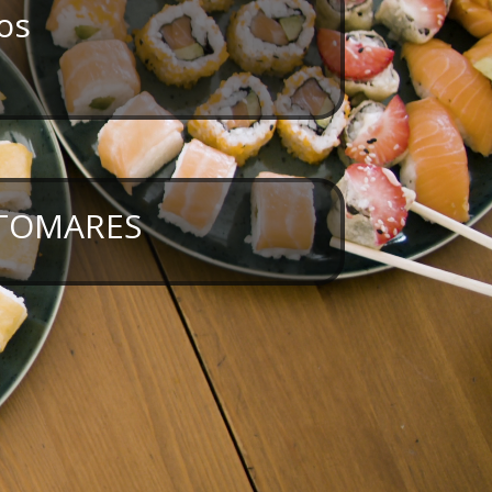
os
TOMARES